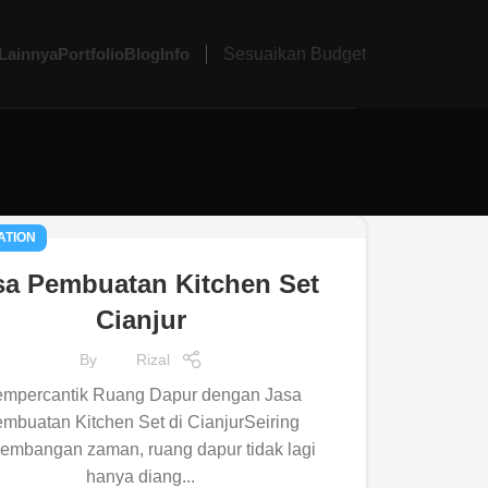
Lainnya
Portfolio
Blog
Info
Sesuaikan Budget
ATION
sa Pembuatan Kitchen Set
Cianjur
By
Rizal
mpercantik Ruang Dapur dengan Jasa
mbuatan Kitchen Set di CianjurSeiring
embangan zaman, ruang dapur tidak lagi
hanya diang...