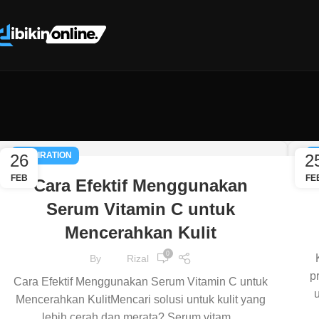
INSPIRATION
I
26
2
FEB
FE
Cara Efektif Menggunakan
Serum Vitamin C untuk
Mencerahkan Kulit
0
By
Rizal
p
Cara Efektif Menggunakan Serum Vitamin C untuk
Mencerahkan KulitMencari solusi untuk kulit yang
lebih cerah dan merata? Serum vitam...