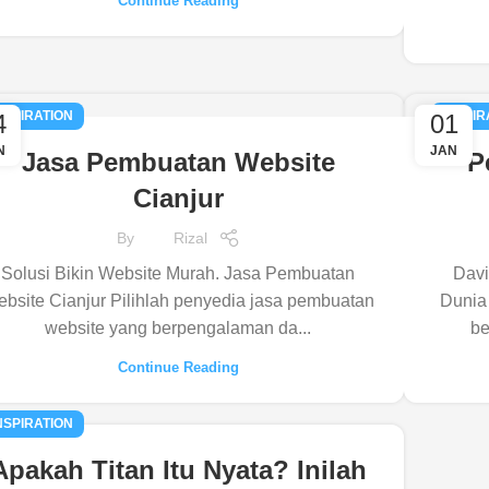
Continue Reading
NSPIRATION
INSPIR
4
01
N
JAN
Jasa Pembuatan Website
P
Cianjur
By
Rizal
Solusi Bikin Website Murah. Jasa Pembuatan
Davi
bsite Cianjur Pilihlah penyedia jasa pembuatan
Dunia
website yang berpengalaman da...
be
Continue Reading
NSPIRATION
Apakah Titan Itu Nyata? Inilah