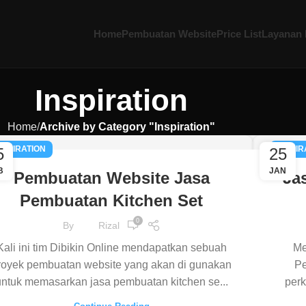
Home
Pembuatan Website
Price List
Layanan 
Inspiration
Home
Archive by Category "Inspiration"
NSPIRATION
INSPIR
5
25
B
JAN
Pembuatan Website Jasa
Ja
Pembuatan Kitchen Set
0
By
Rizal
Kali ini tim Dibikin Online mendapatkan sebuah
Me
royek pembuatan website yang akan di gunakan
Pe
untuk memasarkan jasa pembuatan kitchen se...
perk